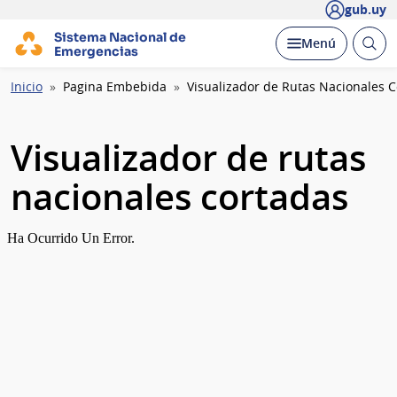
gub.uy
Sistema Nacional de
Abrir
Desplegar
Menú
Emergencias
busc
Ruta
Inicio
Pagina Embebida
Visualizador de Rutas Nacionales 
de
navegación
Visualizador de rutas
nacionales cortadas