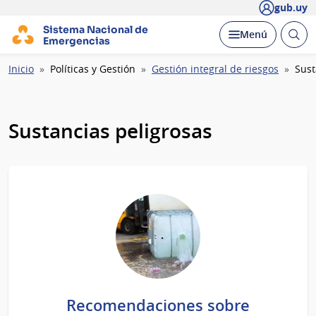
gub.uy
Sistema Nacional de
Abrir
Desplegar
Menú
Emergencias
busc
Ruta
Inicio
Políticas y Gestión
Gestión integral de riesgos
Sust
de
navegación
Sustancias peligrosas
Recomendaciones sobre