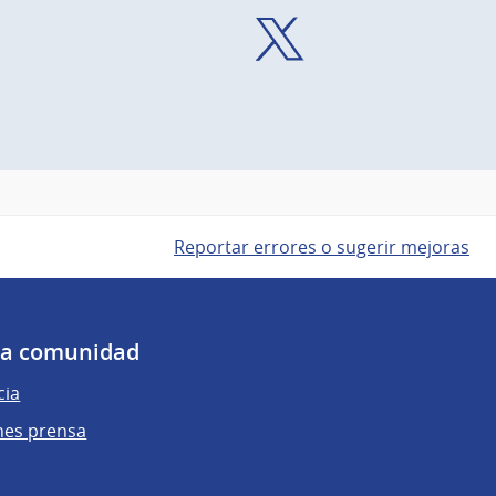
X
Reportar errores o sugerir mejoras
 la comunidad
cia
nes prensa