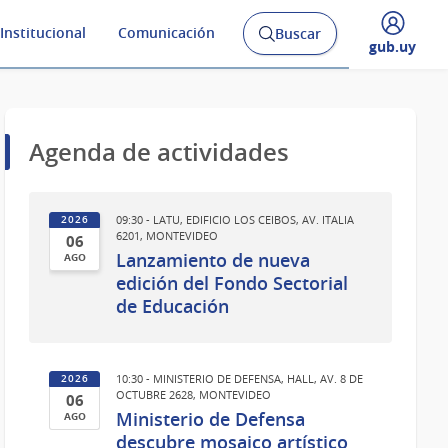
Institucional
Comunicación
Buscar
Abrir
Desplegar
gub.uy
buscador
menú
y
de
Agenda de actividades
09:30 - LATU, EDIFICIO LOS CEIBOS, AV. ITALIA
2026
6201, MONTEVIDEO
06
Lanzamiento de nueva
AGO
06
edición del Fondo Sectorial
de Educación
de
Ago
del
2026
10:30 - MINISTERIO DE DEFENSA, HALL, AV. 8 DE
2026
OCTUBRE 2628, MONTEVIDEO
06
Ministerio de Defensa
AGO
06
descubre mosaico artístico