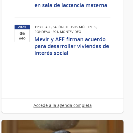
en sala de lactancia materna
de
Ago
del
2026
11:30 - AFE, SALÓN DE USOS MÚLTIPLES,
2026
RONDEAU 1921, MONTEVIDEO
06
Mevir y AFE firman acuerdo
AGO
06
para desarrollar viviendas de
interés social
de
Ago
del
2026
Accedé a la agenda completa