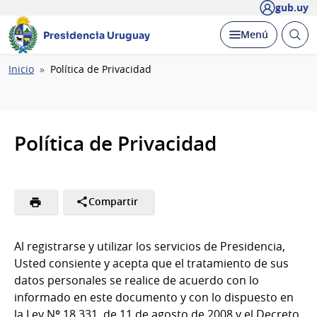
gub.uy
Abrir
Desplegar
Menú
Presidencia Uruguay
busc
Ruta
Inicio
Política de Privacidad
de
navegación
Política de Privacidad
Compartir
Al registrarse y utilizar los servicios de Presidencia,
Usted consiente y acepta que el tratamiento de sus
datos personales se realice de acuerdo con lo
informado en este documento y con lo dispuesto en
la Ley Nº 18.331, de 11 de agosto de 2008 y el Decreto