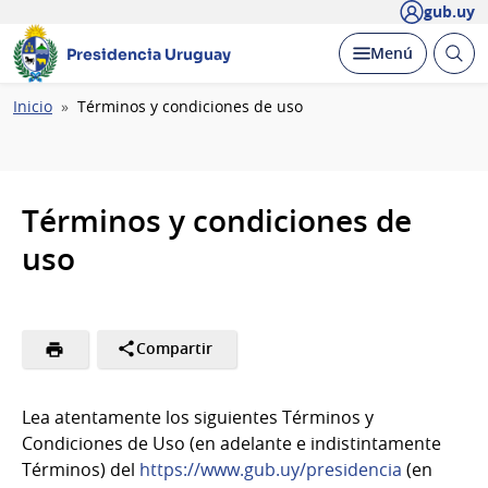
gub.uy
Abrir
Desplegar
Menú
Presidencia Uruguay
busc
Ruta
Inicio
Términos y condiciones de uso
de
navegación
Términos y condiciones de
uso
Compartir
Lea atentamente los siguientes Términos y
Condiciones de Uso (en adelante e indistintamente
Términos) del
https://www.gub.uy/presidencia
(en