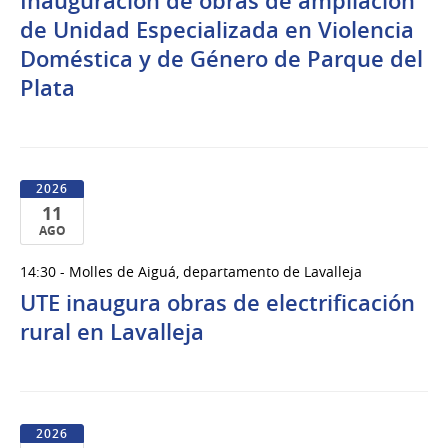
Inauguración de obras de ampliación
Ago
del
de Unidad Especializada en Violencia
2026
Doméstica y de Género de Parque del
Plata
2026
11
AGO
11
14:30 - Molles de Aiguá, departamento de Lavalleja
de
UTE inaugura obras de electrificación
Ago
del
rural en Lavalleja
2026
2026