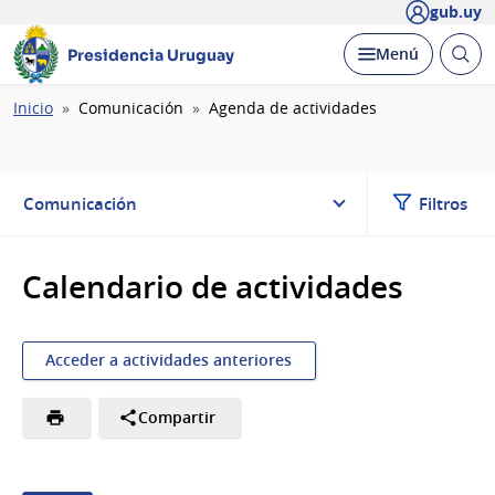
gub.uy
Abrir
Desplegar
Menú
Presidencia Uruguay
busc
Ruta
Inicio
Comunicación
Agenda de actividades
de
navegación
Comunicación
Filtros
Calendario de actividades
Acceder a actividades anteriores
Compartir