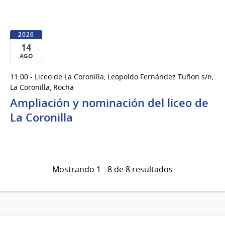
2026
14
AGO
14
11:00 - Liceo de La Coronilla, Leopoldo Fernández Tuñon s/n,
de
La Coronilla, Rocha
Ago
Ampliación y nominación del liceo de
del
La Coronilla
2026
Mostrando 1 - 8 de 8 resultados