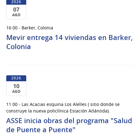
2026
07
AGO
07
16:00 - Barker, Colonia
de
Mevir entrega 14 viviendas en Barker,
Ago
del
Colonia
2026
2026
10
AGO
10
11:00 - Las Acacias esquina Los Alelíes ( sitio donde se
de
construye la nueva policlínica Estación Atlántida).
Ago
ASSE inicia obras del programa "Salud
del
de Puente a Puente"
2026