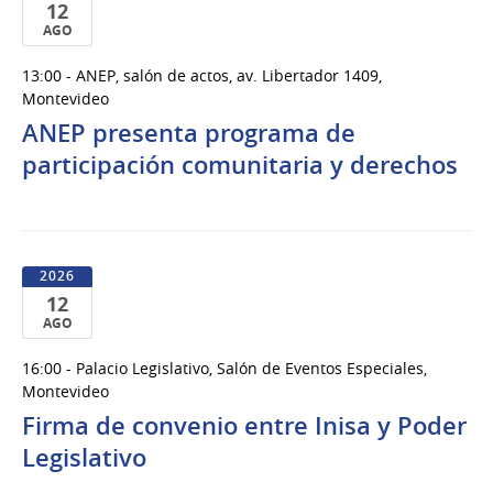
12
AGO
12
13:00 - ANEP, salón de actos, av. Libertador 1409,
de
Montevideo
Ago
ANEP presenta programa de
del
participación comunitaria y derechos
2026
2026
12
AGO
12
16:00 - Palacio Legislativo, Salón de Eventos Especiales,
de
Montevideo
Ago
Firma de convenio entre Inisa y Poder
del
Legislativo
2026