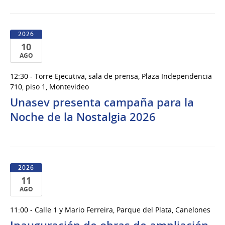
2026
10
AGO
10
12:30 - Torre Ejecutiva, sala de prensa, Plaza Independencia
de
710, piso 1, Montevideo
Ago
Unasev presenta campaña para la
del
Noche de la Nostalgia 2026
2026
2026
11
AGO
11
11:00 - Calle 1 y Mario Ferreira, Parque del Plata, Canelones
de