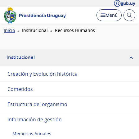
gub.uy
Abrir
Desplegar
Menú
Presidencia Uruguay
busc
Ruta
Inicio
Institucional
Recursos Humanos
de
navegación
Institucional
Creación y Evolución histórica
Cometidos
Estructura del organismo
Información de gestión
Memorias Anuales