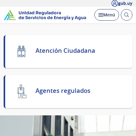
gub.uy
Unidad Reguladora
Abrir
Desplegar
Menú
de Servicios de Energía y Agua
busc
Página
principal
Atención Ciudadana
Agentes regulados