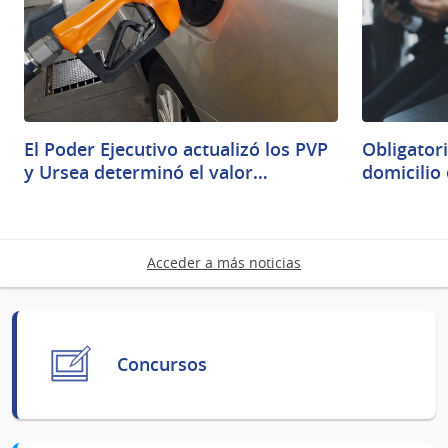
El Poder Ejecutivo actualizó los PVP
Obligatori
y Ursea determinó el valor…
domicilio
Acceder a más noticias
Concursos