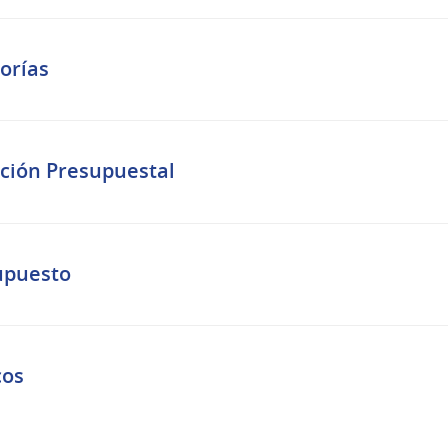
orías
ción Presupuestal
upuesto
cos