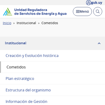
gub.uy
Unidad Reguladora
Abrir
Desplegar
Menú
de Servicios de Energía y Agua
busc
Ruta
Inicio
Institucional
Cometidos
de
navegación
Institucional
Creación y Evolución histórica
Cometidos
Plan estratégico
Estructura del organismo
Información de Gestión