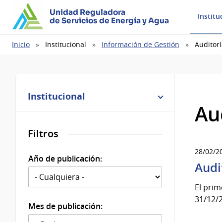
Unidad Reguladora
Institu
de Servicios de Energía y Agua
Ruta
Inicio
Institucional
Información de Gestión
Auditor
de
navegación
Institucional
Au
Filtros
28/02/2
Año de publicación:
Audi
El pri
31/12/2
Mes de publicación: