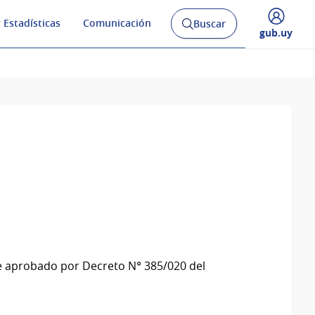
 Estadísticas
Comunicación
Buscar
Abrir
Desplegar
gub.uy
buscador
menú
y
de
e aprobado por Decreto N° 385/020 del