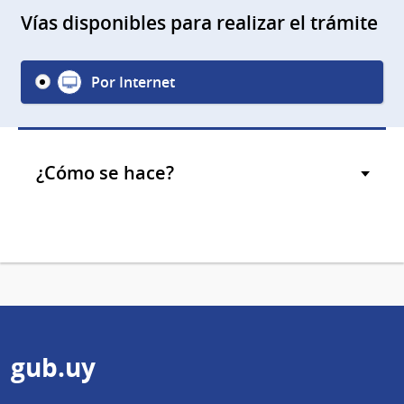
Vías disponibles para realizar el trámite
Por Internet
¿Cómo se hace?
Pie
gub.uy
de