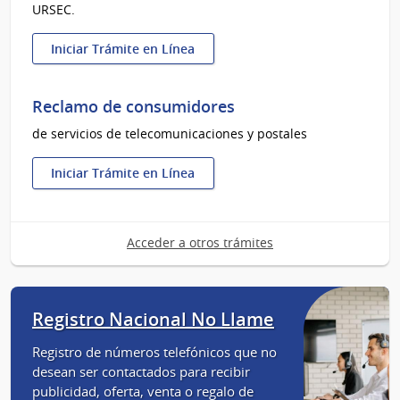
URSEC.
URSEC
Iniciar Trámite en Línea
:
Domicilio
electrónico
Reclamo de consumidores
-
de servicios de telecomunicaciones y postales
Registro
de
personas
Iniciar Trámite en Línea
:
y
Reclamo
empresas
de
Acceder a otros trámites
consumidores
Registro Nacional No Llame
Registro de números telefónicos que no
desean ser contactados para recibir
publicidad, oferta, venta o regalo de