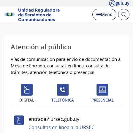
gub.uy
Unidad Reguladora
Abrir
Desplegar
Menú
de Servicios de
busc
Comunicaciones
Página
Atención al público
principal
Vías de comunicación para envío de documentación a
Mesa de Entrada, consultas en línea, consulta de
trámites, atención telefónica o presencial.
DIGITAL
TELEFÓNICA
PRESENCIAL
entrada@ursec.gub.uy
Consultas en línea a la URSEC