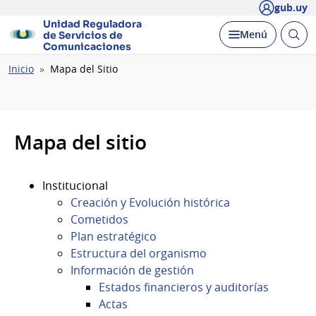
gub.uy
Unidad Reguladora
Abrir
Desplegar
Menú
de Servicios de
busc
Comunicaciones
Ruta
Inicio
Mapa del Sitio
de
navegación
Mapa del sitio
Institucional
Creación y Evolución histórica
Cometidos
Plan estratégico
Estructura del organismo
Información de gestión
Estados financieros y auditorías
Actas