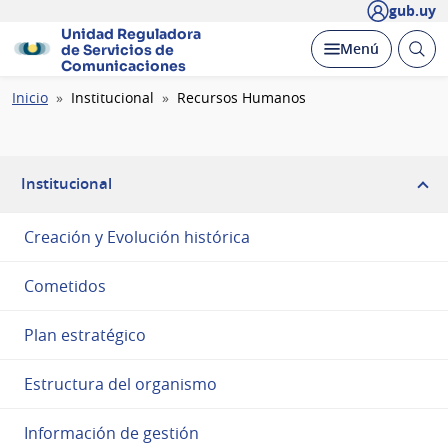
gub.uy
Unidad Reguladora
Abrir
Desplegar
Menú
de Servicios de
busc
Comunicaciones
Ruta
Inicio
Institucional
Recursos Humanos
de
navegación
Institucional
Creación y Evolución histórica
Cometidos
Plan estratégico
Estructura del organismo
Información de gestión