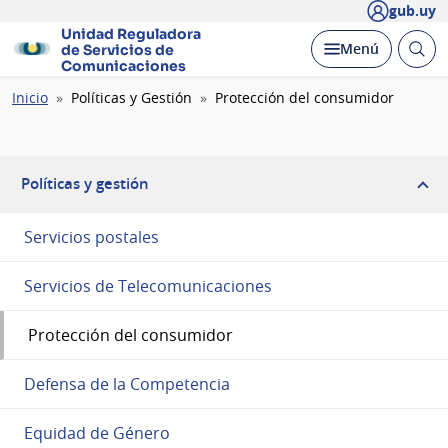
gub.uy
Unidad Reguladora
Abrir
Desplegar
Menú
de Servicios de
busc
Comunicaciones
Ruta
Inicio
Políticas y Gestión
Protección del consumidor
de
navegación
Políticas y gestión
Servicios postales
Servicios de Telecomunicaciones
Protección del consumidor
Defensa de la Competencia
Equidad de Género