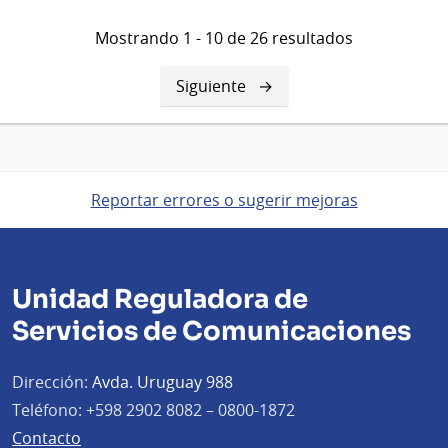
Mostrando 1 - 10 de 26 resultados
Siguiente
Siguiente
página
Reportar errores o sugerir mejoras
Unidad Reguladora de
Servicios de Comunicaciones
Dirección:
Avda. Uruguay 988
Teléfono:
+598 2902 8082 – 0800-1872
Contacto