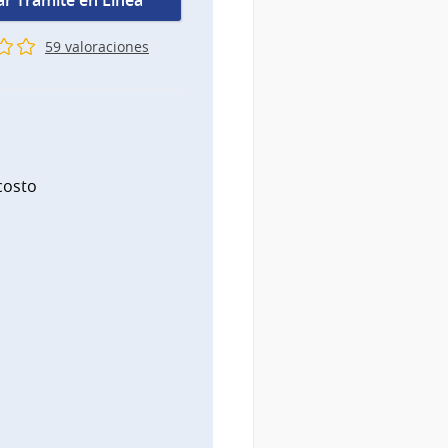
iar Trámite en Línea
59 valoraciones
costo