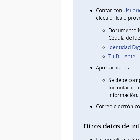
Contar con
Usuari
electrónica o prov
Documento Na
Cédula de Ide
Identidad Dig
TuID – Antel
.
Aportar datos.
Se debe compl
formulario, 
información.
Correo electrónico
Otros datos de in
La consulta será r