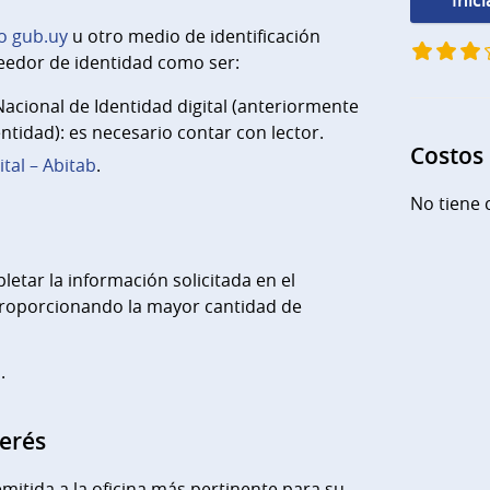
Inic
o gub.uy
u otro medio de identificación
eedor de identidad como ser:
cional de Identidad digital (anteriormente
ntidad): es necesario contar con lector.
Costos
ital – Abitab
.
No tiene 
etar la información solicitada en el
proporcionando la mayor cantidad de
.
terés
emitida a la oficina más pertinente para su