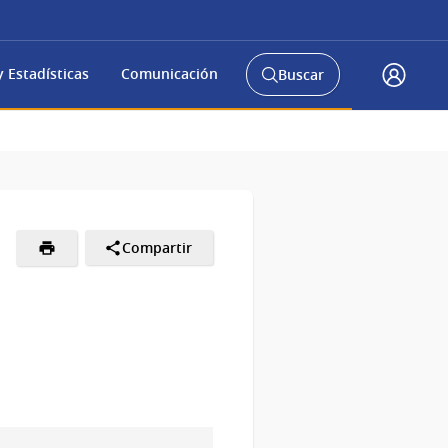
 Estadísticas
Comunicación
Buscar
Abrir
Acceso
buscador
Gub.u
y
Compartir