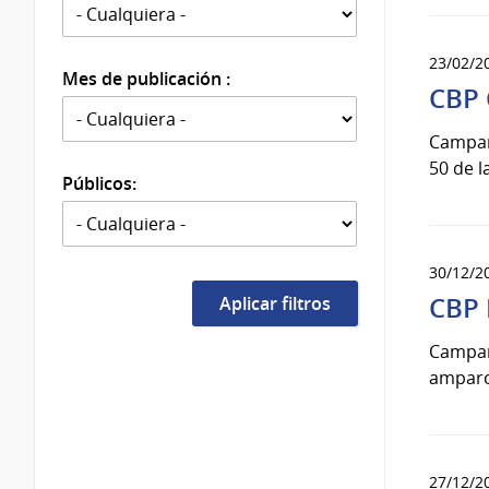
23/02/2
Mes de publicación :
CBP 
Campaña
50 de l
Públicos:
30/12/2
CBP 
Campañ
amparo 
27/12/2