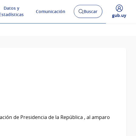
Datos y
Comunicación
Buscar
Abrir
Estadísticas
Desplegar
gub.uy
buscador
menú
y
de
ción de Presidencia de la República , al amparo