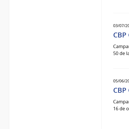
03/07/2
CBP 
Campaña
50 de l
05/06/2
CBP 
Campaña
16 de o