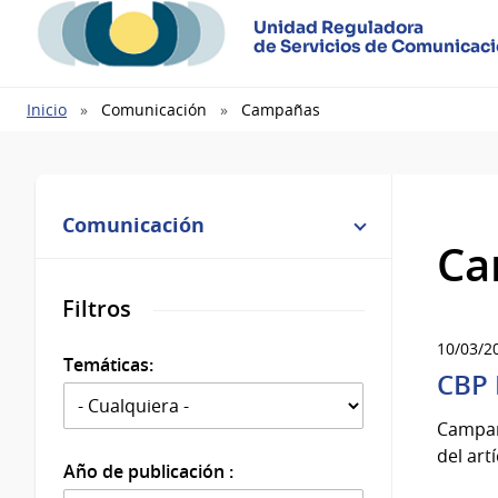
Unidad Reguladora
de Servicios de Comunicac
Ruta
Inicio
Comunicación
Campañas
de
navegación
Comunicación
Ca
Filtros
10/03/2
Temáticas:
CBP 
Campañ
del art
Año de publicación :