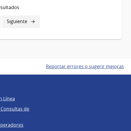
esultados
gina
Siguiente
Siguiente
página
Reportar errores o sugerir mejoras
n Línea
 Consultas de
operadores