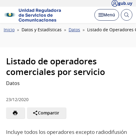
gub.uy
Unidad Reguladora
Abrir
Desplegar
Menú
de Servicios de
busc
Comunicaciones
Ruta
Inicio
Datos y Estadísticas
Datos
Listado de Operadores C
de
navegación
Listado de operadores
comerciales por servicio
Datos
23/12/2020
Compartir
Incluye todos los operadores excepto radiodifusión