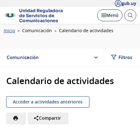
gub.uy
Unidad Reguladora
Abrir
Desplegar
Menú
de Servicios de
busc
Comunicaciones
Ruta
Inicio
Comunicación
Calendario de actividades
de
navegación
Comunicación
Filtros
Calendario de actividades
Acceder a actividades anteriores
Compartir