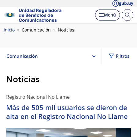
gub.uy
Unidad Reguladora
Abrir
Desplegar
Menú
de Servicios de
busc
Comunicaciones
Ruta
Inicio
Comunicación
Noticias
de
navegación
Comunicación
Filtros
Noticias
Registro Nacional No Llame
Más de 505 mil usuarios se dieron de
alta en el Registro Nacional No Llame