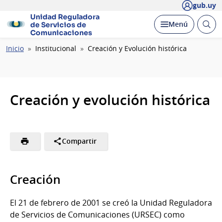
gub.uy
Unidad Reguladora
Abrir
Desplegar
Menú
de Servicios de
busc
Comunicaciones
Ruta
Inicio
Institucional
Creación y Evolución histórica
de
navegación
Creación y evolución histórica
Compartir
Creación
El 21 de febrero de 2001 se creó la Unidad Reguladora
de Servicios de Comunicaciones (URSEC) como