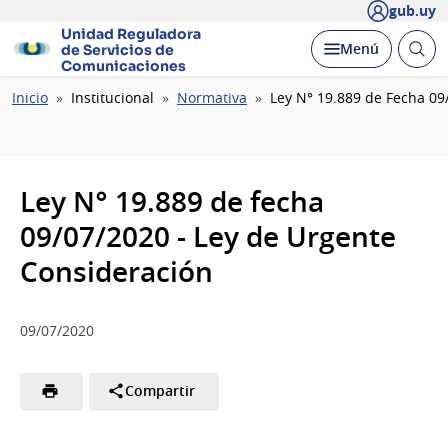
gub.uy
Unidad Reguladora
Abrir
Desplegar
Menú
de Servicios de
busc
Comunicaciones
Ruta
Inicio
Institucional
Normativa
Ley N° 19.889 de Fecha 09
de
navegación
Ley N° 19.889 de fecha
09/07/2020 - Ley de Urgente
Consideración
09/07/2020
Compartir