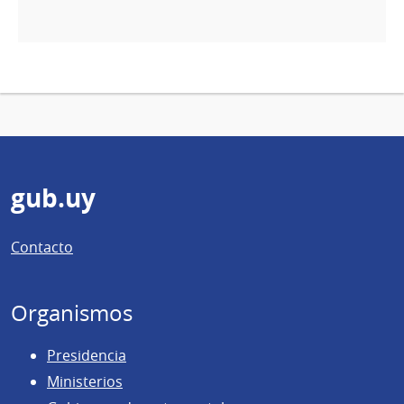
Pie
gub.uy
de
Contacto
página
Organismos
Presidencia
Ministerios