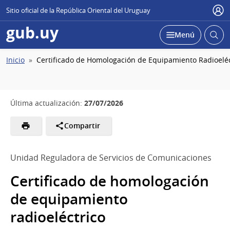
Sitio oficial de la República Oriental del Uruguay
Usu
gub.uy
Abrir
Desplegar
Menú
busc
Ruta
Inicio
Certificado de Homologación de Equipamiento Radioeléc
de
navegación
27/07/2026
Última actualización:
Compartir
Unidad Reguladora de Servicios de Comunicaciones
Certificado de homologación
de equipamiento
radioeléctrico