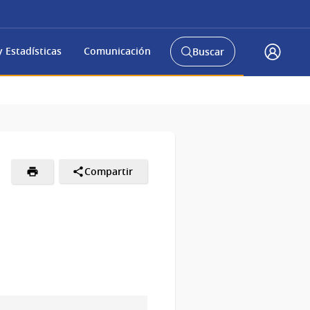
 Estadísticas
Comunicación
Buscar
Abrir
Acceso
buscador
Gub.u
y
Compartir