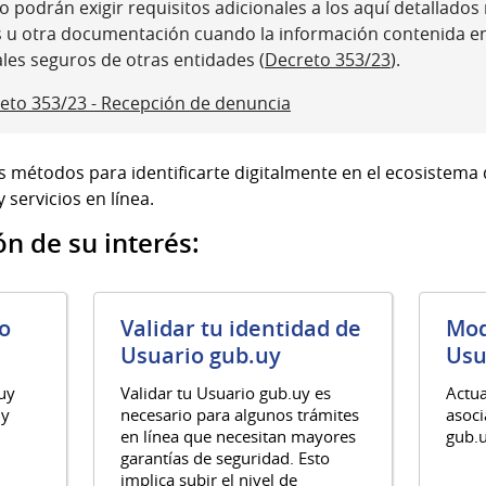
 podrán exigir requisitos adicionales a los aquí detallados ni
s u otra documentación cuando la información contenida e
ales seguros de otras entidades (
Decreto 353/23
).
eto 353/23 - Recepción de denuncia
s métodos para identificarte digitalmente en el ecosistema
 servicios en línea.
ón de su interés:
o
Validar tu identidad de
Mod
Usuario gub.uy
Usu
.uy
Validar tu Usuario gub.uy es
Actua
 y
necesario para algunos trámites
asoci
en línea que necesitan mayores
gub.u
garantías de seguridad. Esto
implica subir el nivel de