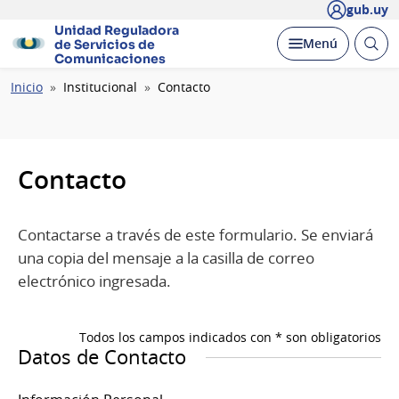
gub.uy
Unidad Reguladora
Abrir
Desplegar
Menú
de Servicios de
busc
Comunicaciones
Ruta
Inicio
Institucional
Contacto
de
navegación
Contacto
Contactarse a través de este formulario. Se enviará
una copia del mensaje a la casilla de correo
electrónico ingresada.
Todos los campos indicados con * son obligatorios
Datos de Contacto