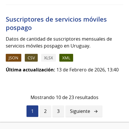
Suscriptores de servicios móviles
pospago
Datos de cantidad de suscriptores mensuales de
servicios móviles pospago en Uruguay.
JSON
CSV
XLSX
XML
Última actualización:
13 de Febrero de 2026, 13:40
Mostrando 10 de 23 resultados
Página
1
Página
2
Página
3
Siguiente
Siguiente
actual
página