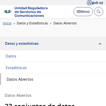
gub.uy
Unidad Reguladora
Abrir
Desplegar
Menú
de Servicios de
busc
Comunicaciones
Ruta
Inicio
Datos y Estadísticas
Datos Abiertos
de
navegación
Datos y estadísticas
Datos
Estadísticas
Datos Abiertos
Datos Abiertos