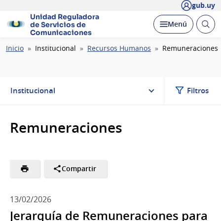
gub.uy
Unidad Reguladora
Abrir
Desplegar
Menú
de Servicios de
busc
Comunicaciones
Ruta
Inicio
Institucional
Recursos Humanos
Remuneraciones
de
navegación
Institucional
Filtros
Remuneraciones
Compartir
13/02/2026
Jerarquía de Remuneraciones para