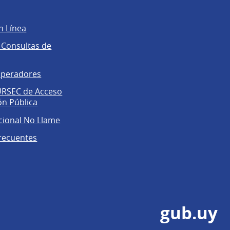
n Línea
 Consultas de
operadores
 URSEC de Acceso
ón Pública
cional No Llame
recuentes
gub.uy