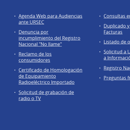
Servicios
Agentes
Agenda Web para Audiencias
Consultas e
a
regulados
ante URSEC
Duplicado y
la
Denuncia por
Facturas
comunidad
incumplimiento del Registro
Listado de 
Nacional "No llame"
Solicitud a
Reclamo de los
a Informaci
consumidores
Registro Na
Certificado de Homologación
de Equipamiento
Preguntas f
Radioeléctrico Importado
Solicitud de grabación de
radio o TV