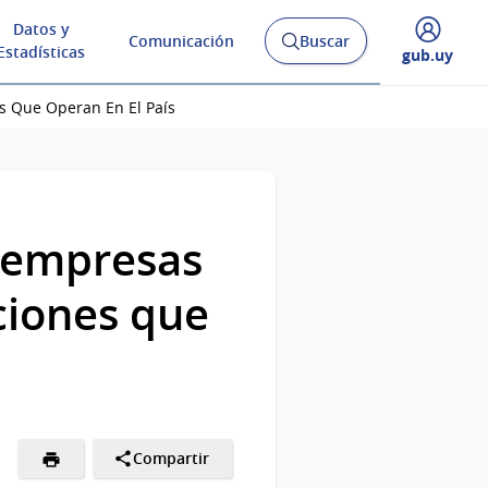
Datos y
Comunicación
Buscar
Abrir
Estadísticas
Desplegar
gub.uy
buscador
menú
y
de
es Que Operan En El País
y empresas
ciones que
Compartir