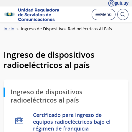
gub.uy
Unidad Reguladora
Abrir
Desplegar
Menú
de Servicios de
busc
Comunicaciones
Ruta
Inicio
Ingreso de Dispositivos Radioeléctricos Al País
de
navegación
Ingreso de dispositivos
radioeléctricos al país
Ingreso de dispositivos
radioeléctricos al país
Certificado para ingreso de
equipos radioeléctricos bajo el
régimen de franquicia