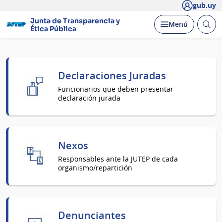
gub.uy
Junta de Transparencia y
Abrir
Desplegar
Menú
Ética Pública
busc
Página
Declaraciones Juradas
principal
Funcionarios que deben presentar
declaración jurada
Nexos
Responsables ante la JUTEP de cada
organismo/repartición
Denunciantes