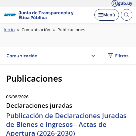
gub.uy
Junta de Transparencia y
Abrir
Desplegar
Menú
Ética Pública
busc
Ruta
Inicio
Comunicación
Publicaciones
de
navegación
Comunicación
Filtros
Publicaciones
06/08/2026
Declaraciones juradas
Publicación de Declaraciones Juradas
de Bienes e Ingresos - Actas de
Apertura (2026-2030)