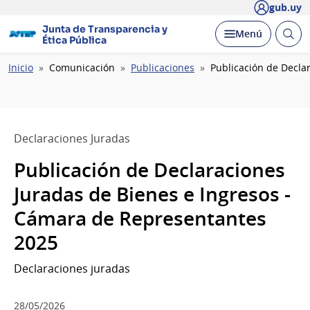
gub.uy
Junta de Transparencia y
Abrir
Desplegar
Menú
Ética Pública
busc
Ruta
Inicio
Comunicación
Publicaciones
Publicación de Decla
de
navegación
Declaraciones Juradas
Publicación de Declaraciones
Juradas de Bienes e Ingresos -
Cámara de Representantes
2025
Declaraciones juradas
28/05/2026