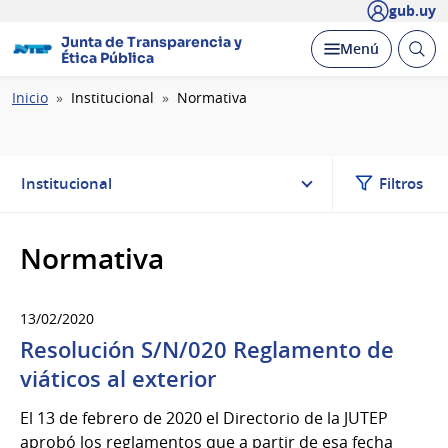
gub.uy
Junta de Transparencia y
Abrir
Desplegar
Menú
Ética Pública
busc
Ruta
Inicio
Institucional
Normativa
de
navegación
Institucional
Filtros
Normativa
13/02/2020
Resolución S/N/020 Reglamento de
viáticos al exterior
El 13 de febrero de 2020 el Directorio de la JUTEP
aprobó los reglamentos que a partir de esa fecha