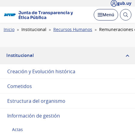
gub.uy
Junta de Transparencia y
Abrir
Desplegar
Menú
Ética Pública
busc
Ruta
Inicio
Institucional
Recursos Humanos
Remuneraciones d
de
navegación
Institucional
Creación y Evolución histórica
Cometidos
Estructura del organismo
Información de gestión
Actas