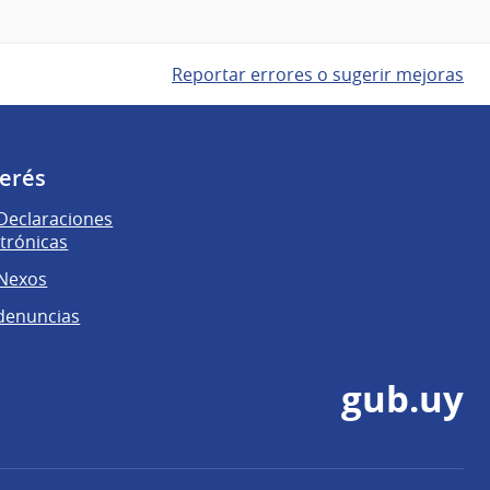
Reportar errores o sugerir mejoras
terés
Declaraciones
ctrónicas
 Nexos
denuncias
gub.uy