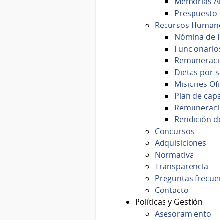
Memorias A
Prespuesto 
Recursos Human
Nómina de F
Funcionario
Remuneraci
Dietas por 
Misiones Ofi
Plan de capa
Remuneracio
Rendición de
Concursos
Adquisiciones
Normativa
Transparencia
Preguntas frecue
Contacto
Políticas y Gestión
Asesoramiento