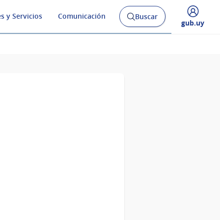
s y Servicios
Comunicación
Buscar
Abrir
Desplegar
gub.uy
buscador
menú
y
de