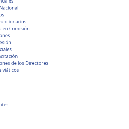
nuales
Nacional
os
uncionarios
s en Comisión
ones
sesión
ciales
citación
nes de los Directores
 viáticos
ntes