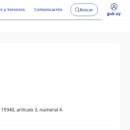
s y Servicios
Comunicación
Buscar
Abrir
Desplegar
gub.uy
buscador
menú
y
de
 19340, artículo 3, numeral 4.