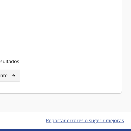
esultados
ente
ente
a
Reportar errores o sugerir mejoras