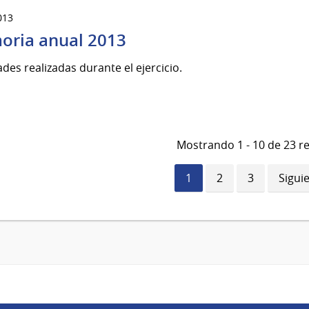
013
ria anual 2013
ades realizadas durante el ejercicio.
Mostrando 1 - 10 de 23 r
Página
1
Página
2
Página
3
Sigui
Sigui
actual
págin