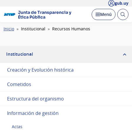
gub.uy
Junta de Transparencia y
Abrir
Desplegar
Menú
Ética Pública
busc
Ruta
Inicio
Institucional
Recursos Humanos
de
navegación
Institucional
Creación y Evolución histórica
Cometidos
Estructura del organismo
Información de gestión
Actas