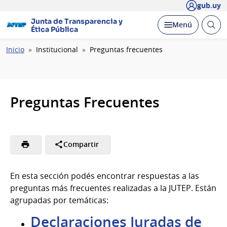
gub.uy
Junta de Transparencia y
Abrir
Desplegar
Menú
Ética Pública
busc
Ruta
Inicio
Institucional
Preguntas frecuentes
de
navegación
Preguntas Frecuentes
Compartir
En esta sección podés encontrar respuestas a las
preguntas más frecuentes realizadas a la JUTEP. Están
agrupadas por temáticas:
Declaraciones Juradas de