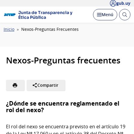
gub.uy
Junta de Transparencia y
Abrir
Desplegar
Menú
Ética Pública
busc
Ruta
Inicio
Nexos-Preguntas Frecuentes
de
navegación
Nexos-Preguntas frecuentes
Compartir
¿Dónde se encuentra reglamentado el
rol del nexo?
El rol del nexo se encuentra previsto en el artículo 19
de la Ley Nº 17.060 y en el artículo 38 del Decreto Nº