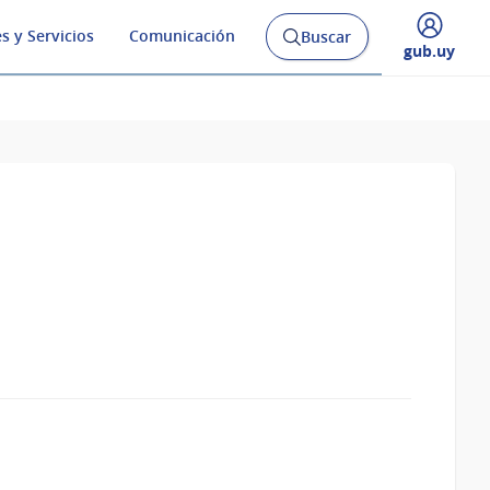
s y Servicios
Comunicación
Buscar
Abrir
Desplegar
gub.uy
buscador
menú
y
de