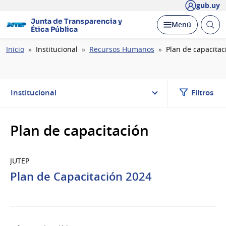
gub.uy
Junta de Transparencia y
Abrir
Desplegar
Menú
Ética Pública
busc
Ruta
Inicio
Institucional
Recursos Humanos
Plan de capacitac
de
navegación
Institucional
Filtros
Plan de capacitación
JUTEP
Plan de Capacitación 2024