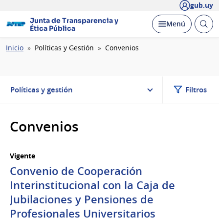
gub.uy
Junta de Transparencia y
Abrir
Desplegar
Menú
Ética Pública
busc
Ruta
Inicio
Políticas y Gestión
Convenios
de
navegación
Políticas y gestión
Filtros
Convenios
Vigente
Convenio de Cooperación
Interinstitucional con la Caja de
Jubilaciones y Pensiones de
Profesionales Universitarios