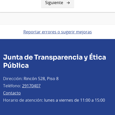
Siguiente
Siguiente
página
Reportar errores o sugerir mejoras
Junta de Transparencia y Ética
Pública
Dirección:
Rincón 528, Piso 8
Teléfono:
29170407
Contacto
Horario de atención:
lunes a viernes de 11:00 a 15:00