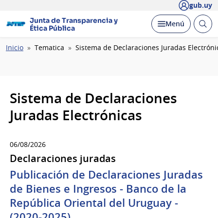
gub.uy
Junta de Transparencia y
Abrir
Desplegar
Menú
Ética Pública
busc
Ruta
Inicio
Tematica
Sistema de Declaraciones Juradas Electróni
de
navegación
Sistema de Declaraciones
Juradas Electrónicas
06/08/2026
Declaraciones juradas
Publicación de Declaraciones Juradas
de Bienes e Ingresos - Banco de la
República Oriental del Uruguay -
(2020-2025)