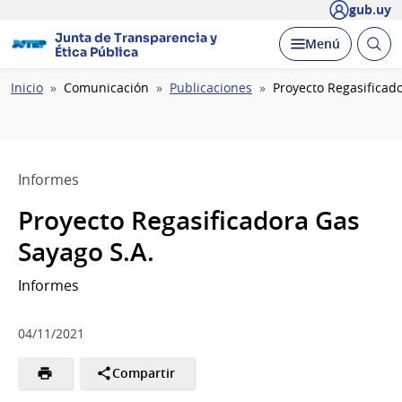
gub.uy
Junta de Transparencia y
Abrir
Desplegar
Menú
Ética Pública
busc
Ruta
Inicio
Comunicación
Publicaciones
Proyecto Regasificad
de
navegación
Informes
Proyecto Regasificadora Gas
Sayago S.A.
Informes
04/11/2021
Compartir