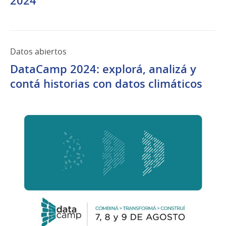
2024
Jul
del
2024
Datos abiertos
DataCamp 2024: explorá, analizá y
contá historias con datos climáticos