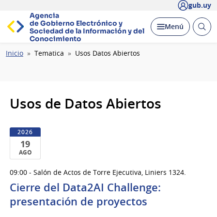
gub.uy
Agencia
de Gobierno Electrónico y
Abrir
Desplegar
Menú
Sociedad de la
Información y del
busc
Conocimiento
Ruta
Inicio
Tematica
Usos Datos Abiertos
de
navegación
Usos de Datos Abiertos
2026
19
AGO
19
09:00 - Salón de Actos de Torre Ejecutiva, Liniers 1324.
de
Cierre del Data2AI Challenge:
Ago
del
presentación de proyectos
2026