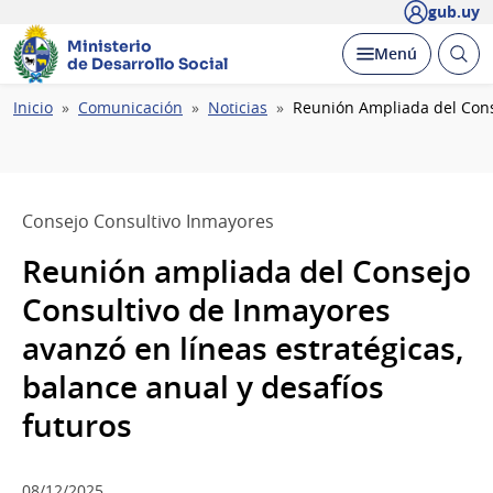
gub.uy
Ministerio
Abrir
Desplegar
Menú
de Desarrollo Social
busc
Ruta
Inicio
Comunicación
Noticias
Reunión Ampliada del Conse
de
navegación
Consejo Consultivo Inmayores
Reunión ampliada del Consejo
Consultivo de Inmayores
avanzó en líneas estratégicas,
balance anual y desafíos
futuros
08/12/2025