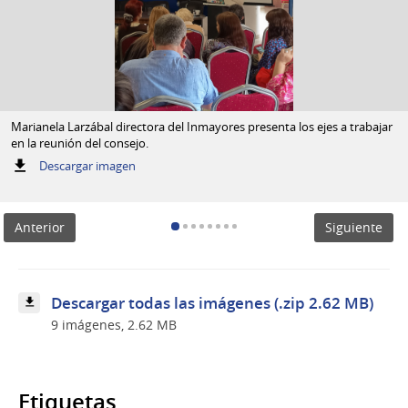
Marianela Larzábal directora del Inmayores presenta los ejes a trabajar
en la reunión del consejo.
:
Descargar imagen
Marianela
Larzábal
directora
Anterior
Siguiente
del
Inmayores
presenta
los
ejes
Descargar todas las imágenes (.zip 2.62 MB)
a
9 imágenes, 2.62 MB
trabajar
en
la
reunión
del
Etiquetas