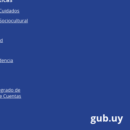
 Cuidados
ociocultural
ad
dencia
egrado de
e Cuentas
gub.uy