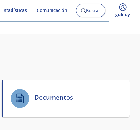
 Estadísticas
Comunicación
Buscar
Abrir
Desplegar
gub.uy
buscador
menú
y
de
Documentos