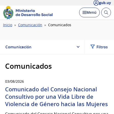
gub.uy
Ministerio
Abrir
Desplegar
Menú
de Desarrollo Social
busc
Ruta
Inicio
Comunicación
Comunicados
de
navegación
Comunicación
Filtros
Comunicados
03/08/2026
Comunicado del Consejo Nacional
Consultivo por una Vida Libre de
Violencia de Género hacia las Mujeres
Comunicado del Consejo Nacional Consultivo por una