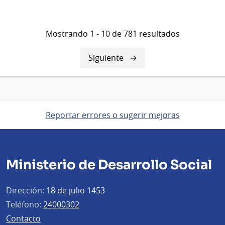
Mostrando 1 - 10 de 781 resultados
Siguiente
Siguiente
página
Reportar errores o sugerir mejoras
Ministerio de Desarrollo Social
Dirección:
18 de julio 1453
Teléfono:
24000302
Contacto