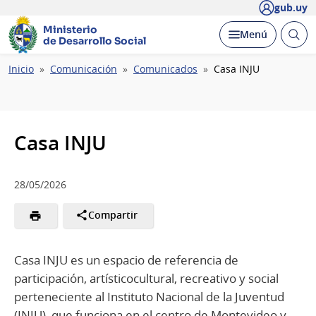
gub.uy
Ministerio
Abrir
Desplegar
Menú
de Desarrollo Social
busc
Ruta
Inicio
Comunicación
Comunicados
Casa INJU
de
navegación
Casa INJU
28/05/2026
Compartir
Casa INJU es un espacio de referencia de
participación, artísticocultural, recreativo y social
perteneciente al Instituto Nacional de la Juventud
(INJU), que funciona en el centro de Montevideo y